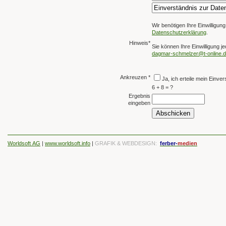
Wir benötigen Ihre Einwillig
Datenschutzerklärung
.
Hinweis*
Sie können Ihre Einwilligung je
dagmar-schmelzer@t-online.
Ankreuzen *
Ja, ich erteile mein Einv
6 + 8 = ?
Ergebnis
eingeben
Worldsoft AG
|
www.worldsoft.info
|
GRAFIK & WEBDESIGN:
ferber-
medien