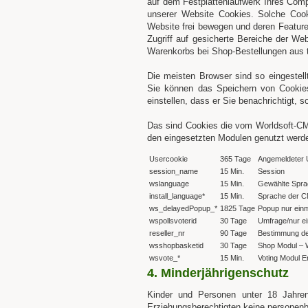
auf dem Festplattenlaufwerk Ihres Com
unserer Website Cookies. Solche Cook
Website frei bewegen und deren Feature
Zugriff auf gesicherte Bereiche der We
Warenkorbs bei Shop-Bestellungen aus 
Die meisten Browser sind so eingestell
Sie können das Speichern von Cookies
einstellen, dass er Sie benachrichtigt,
Das sind Cookies die vom Worldsoft-CMS
den eingesetzten Modulen genutzt werd
Usercookie
365 Tage
Angemeldeter 
session_name
15 Min.
Session
wslanguage
15 Min.
Gewählte Spr
install_language*
15 Min.
Sprache der CM
ws_delayedPopup_*
1825 Tage
Popup nur einm
wspollsvoterid
30 Tage
Umfrage/nur ei
reseller_nr
90 Tage
Bestimmung de
wsshopbasketid
30 Tage
Shop Modul – 
wsvote_*
15 Min.
Voting Modul E
4. Minderjährigenschutz
Kinder und Personen unter 18 Jahren
Erziehungsberechtigten keine personen