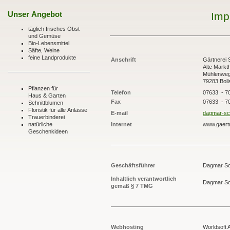
Unser Angebot
Imp
täglich frisches Obst
und Gemüse
Bio-Lebensmittel
Säfte, Weine
feine Landprodukte
Anschrift
Gärtnerei
Alte Markth
Mühlenweg
79283 Boll
Pflanzen für
Telefon
07633 - 7
Haus & Garten
Fax
07633 - 7
Schnittblumen
Floristik für alle Anlässe
E-mail
dagmar-sc
Trauerbinderei
Internet
www.gaert
natürliche
Geschenkideen
Geschäftsführer
Dagmar Sc
Inhaltlich verantwortlich
Dagmar Sc
gemäß
§ 7 TMG
Webhosting
Worldsoft