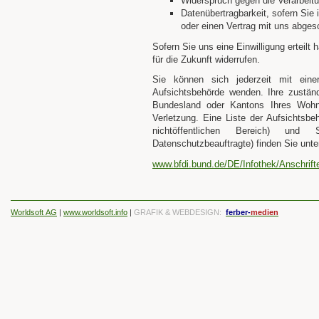
Widerspruch gegen die Verarbeitu
Datenübertragbarkeit, sofern Sie 
oder einen Vertrag mit uns abge
Sofern Sie uns eine Einwilligung erteilt
für die Zukunft widerrufen.
Sie können sich jederzeit mit ein
Aufsichtsbehörde wenden. Ihre zustän
Bundesland oder Kantons Ihres Wohns
Verletzung. Eine Liste der Aufsichtsbe
nichtöffentlichen Bereich) und
Datenschutzbeauftragte) finden Sie unte
www.bfdi.bund.de/DE/Infothek/Anschrifte
Worldsoft AG
|
www.worldsoft.info
|
GRAFIK & WEBDESIGN:
ferber-
medien