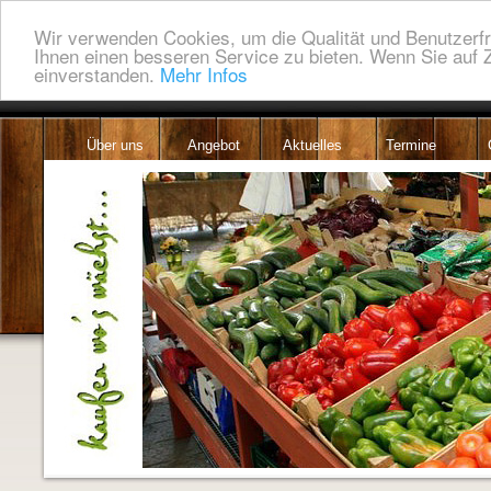
Wir verwenden Cookies, um die Qualität und Benutzerfr
Ihnen einen besseren Service zu bieten. Wenn Sie auf Z
einverstanden.
Mehr Infos
Über uns
Angebot
Aktuelles
Termine